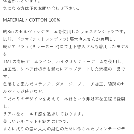
体差がございます。
気になる方は予めお問い合わせ下さい。
MATERIAL / COTTON 100%
約8ozのセルヴィッジデニムを使用したウェスタンシャツです。
以前、ドラマ (ラストシンデレラ) 藤木直人さんが着用し、
続いてドラマ (サマーヌード)にて山下智久さんも着用したモデル
を
TMTの高級デニムライン、ハイクオリティーデニムを使用し、
加工感、リペア仕様等も新たにアップデートした究極の一品で
す。
色落ちと歪んだステッチ、ダメージ、ブリーチ加工、随所のセ
ルヴィッジ使いなど、
こだわりのデザインをあえて一本針という非効率な工程で縫製
し、
リアルなオールド感を追求しております。
美しいシルエットも魅力の1つで、
まさに拘りの強い大人の男性のために作られたヴィンテージデ