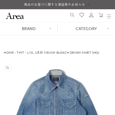
コンテ
商品のお届けに関する遅延等のお知らせ
ロ
ンツに
カ
進む
グ
ー
イ
ト
ン
BRAND
CATEGORY
>
>
HOME
›
TMT
›
L/SL 1本針 CRUSH BLEACH DENIM SHIRT (HQ)