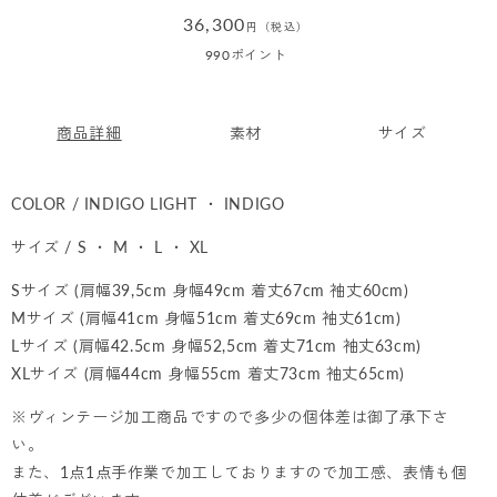
通
36,300
円（税込）
常
990
ポイント
価
格
商品詳細
素材
サイズ
COLOR / INDIGO LIGHT ・ INDIGO
サイズ / S ・ M ・ L ・ XL
Sサイズ (肩幅39,5cm 身幅49cm 着丈67cm 袖丈60cm)
Mサイズ (肩幅41cm 身幅51cm 着丈69cm 袖丈61cm)
Lサイズ (肩幅42.5cm 身幅52,5cm 着丈71cm 袖丈63cm)
XLサイズ (肩幅44cm 身幅55cm 着丈73cm 袖丈65cm)
※ヴィンテージ加工商品ですので多少の個体差は御了承下さ
い。
また、1点1点手作業で加工しておりますので加工感、表情も個