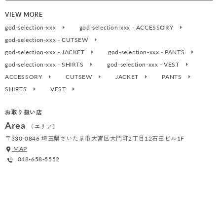
VIEW MORE
god-selection-xxx
god-selection-xxx - ACCESSORY
god-selection-xxx - CUTSEW
god-selection-xxx - JACKET
god-selection-xxx - PANTS
god-selection-xxx - SHIRTS
god-selection-xxx - VEST
ACCESSORY
CUTSEW
JACKET
PANTS
SHIRTS
VEST
お取り扱い店
Area
（エリア）
〒330-0846 埼玉県さいたま市大宮区大門町2丁目12石田ビル1F
MAP
048-658-5552