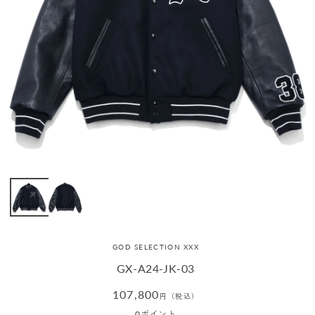
GOD SELECTION XXX
GX-A24-JK-03
通
107,800
円（税込）
常
0
ポイント