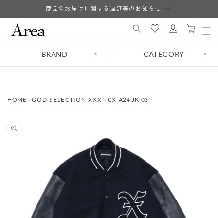
コンテ
商品のお届けに関する遅延等のお知らせ
ロ
ンツに
カ
進む
グ
ー
イ
ト
ン
BRAND
CATEGORY
>
>
HOME
›
GOD SELECTION XXX
›
GX-A24-JK-03