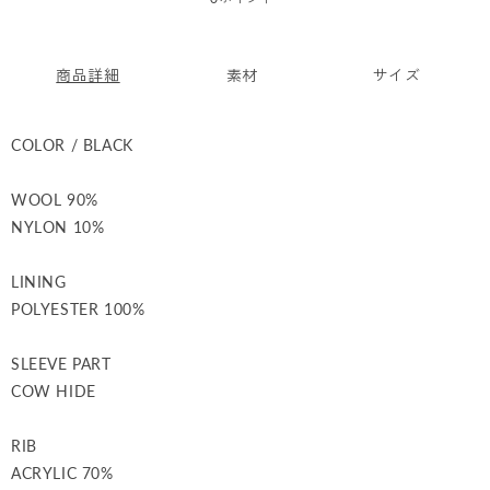
価
格
商品詳細
素材
サイズ
COLOR / BLACK
WOOL 90%
NYLON 10%
LINING
POLYESTER 100%
SLEEVE PART
COW HIDE
RIB
ACRYLIC 70%