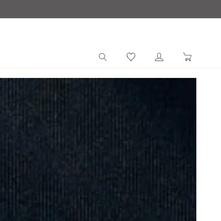
ロ
カ
グ
ー
イ
ト
ン