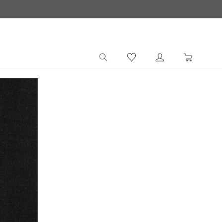
ロ
カ
グ
ー
イ
ト
ン