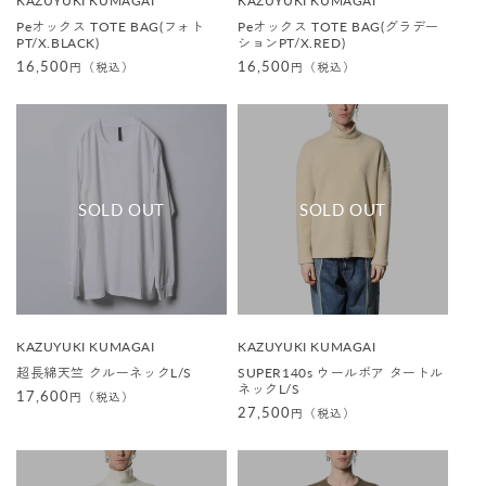
KAZUYUKI KUMAGAI
KAZUYUKI KUMAGAI
売
売
Peオックス TOTE BAG(フォト
Peオックス TOTE BAG(グラデー
元
元
PT/X.BLACK)
ションPT/X.RED)
:
:
通
16,500
通
16,500
円（税込）
円（税込）
常
常
価
価
格
格
販
販
KAZUYUKI KUMAGAI
KAZUYUKI KUMAGAI
売
売
超長綿天竺 クルーネックL/S
SUPER140s ウールボア タートル
元
元
ネックL/S
:
:
通
17,600
円（税込）
通
27,500
円（税込）
常
常
価
価
格
格