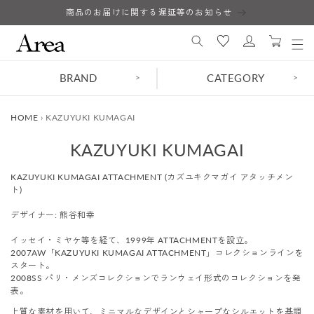
コンテ
商品のお届けに関する遅延等のお知らせ
ロ
ンツに
カ
進む
グ
ー
イ
ト
ン
BRAND
CATEGORY
>
>
HOME
›
KAZUYUKI KUMAGAI
コ
KAZUYUKI KUMAGAI
レ
KAZUYUKI KUMAGAI ATTACHMENT (カズユキクマガイ アタッチメン
ク
ト)
シ
デザイナー: 熊谷和幸
ョ
イッセイ・ミヤケ等を経て、1999年 ATTACHMENTを設立。
2007AW「KAZUYUKI KUMAGAI ATTACHMENT」コレクションラインを
ン
スタート。
:
2008SS パリ・メンズコレクションでランウェイ形式のコレクションを発
表。
上質な素材を用いて、ミニマルなデザインとシャープなシルエットを基調