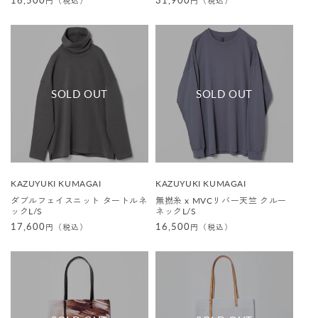
通
16,500
通
31,900
円（税込）
円（税込）
常
常
価
価
格
格
販
販
KAZUYUKI KUMAGAI
KAZUYUKI KUMAGAI
売
売
ダブルフェイスニット タートルネ
無撚糸 x MVCリバー天竺 クルー
元
元
ックL/S
ネックL/S
:
:
通
17,600
通
16,500
円（税込）
円（税込）
常
常
価
価
格
格