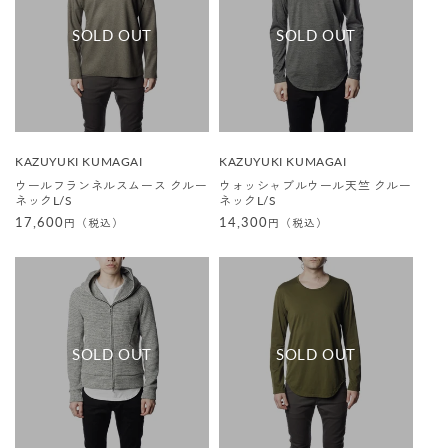
販
販
KAZUYUKI KUMAGAI
KAZUYUKI KUMAGAI
売
売
ウールフランネルスムース クルー
ウォッシャブルウール天竺 クルー
元
元
ネックL/S
ネックL/S
:
:
通
17,600
通
14,300
円（税込）
円（税込）
常
常
価
価
格
格