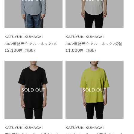
販
販
KAZUYUKI KUMAGAI
KAZUYUKI KUMAGAI
売
売
80/2度詰天竺 クルーネックL/S
80/2度詰天竺 クルーネック7分袖
元
元
:
:
通
12,100
通
11,000
円（税込）
円（税込）
常
常
価
価
格
格
販
販
KAZUYUKI KUMAGAI
KAZUYUKI KUMAGAI
売
売