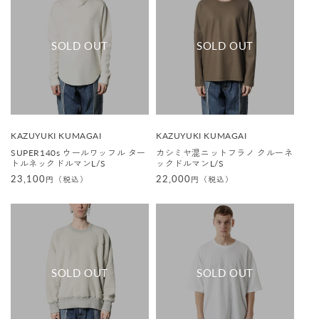
販
販
KAZUYUKI KUMAGAI
KAZUYUKI KUMAGAI
売
売
SUPER140s ウールワッフル ター
カシミヤ混ニットフラノ クルーネ
元
元
トルネックドルマンL/S
ックドルマンL/S
:
:
通
23,100
通
22,000
円（税込）
円（税込）
常
常
価
価
格
格