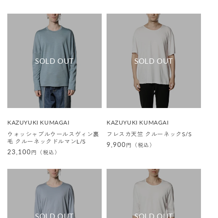
常
価
価
格
格
販
販
KAZUYUKI KUMAGAI
KAZUYUKI KUMAGAI
売
売
ウォッシャブルウールスヴィン裏
フレスカ天竺 クルーネックS/S
元
元
毛 クルーネックドルマンL/S
:
:
通
9,900
円（税込）
通
23,100
円（税込）
常
常
価
価
格
格