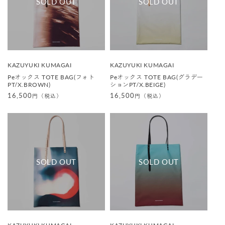
販
販
KAZUYUKI KUMAGAI
KAZUYUKI KUMAGAI
売
売
Peオックス TOTE BAG(フォト
Peオックス TOTE BAG(グラデー
元
元
PT/X.BROWN)
ションPT/X.BEIGE)
:
:
通
16,500
通
16,500
円（税込）
円（税込）
常
常
価
価
格
格
販
販