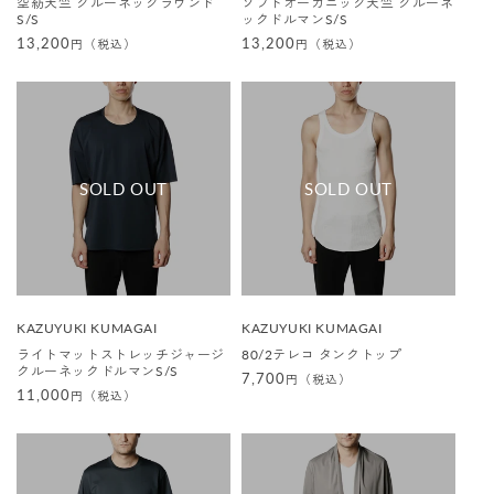
空紡天竺 クルーネックラウンド
ソフトオーガニック天竺 クルーネ
元
元
S/S
ックドルマンS/S
:
:
通
13,200
通
13,200
円（税込）
円（税込）
常
常
価
価
格
格
販
販
KAZUYUKI KUMAGAI
KAZUYUKI KUMAGAI
売
売
ライトマットストレッチジャージ
80/2テレコ タンクトップ
元
元
クルーネックドルマンS/S
:
:
通
7,700
円（税込）
通
11,000
円（税込）
常
常
価
価
格
格