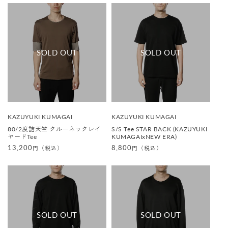
価
格
格
販
販
KAZUYUKI KUMAGAI
KAZUYUKI KUMAGAI
売
売
80/2度詰天竺 クルーネックレイ
S/S Tee STAR BACK (KAZUYUKI
元
元
ヤードTee
KUMAGAIxNEW ERA)
:
:
通
13,200
通
8,800
円（税込）
円（税込）
常
常
価
価
格
格