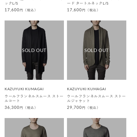
元
元
ックL/S
ード タートルネックL/S
:
:
通
17,600
通
17,600
円（税込）
円（税込）
常
常
価
価
格
格
販
販
KAZUYUKI KUMAGAI
KAZUYUKI KUMAGAI
売
売
ウールフランネルスムース ストー
ウールフランネルスムース ストー
元
元
ルコート
ルジャケット
:
:
通
36,300
通
29,700
円（税込）
円（税込）
常
常
価
価
格
格