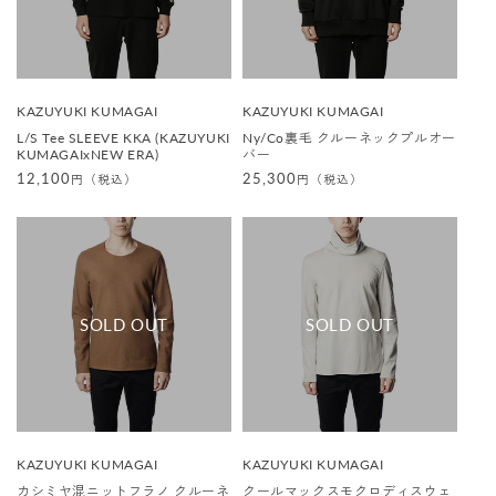
販
販
KAZUYUKI KUMAGAI
KAZUYUKI KUMAGAI
売
売
L/S Tee SLEEVE KKA (KAZUYUKI
Ny/Co裏毛 クルーネックプルオー
元
元
KUMAGAIxNEW ERA)
バー
:
:
通
12,100
通
25,300
円（税込）
円（税込）
常
常
価
価
格
格
販
販
KAZUYUKI KUMAGAI
KAZUYUKI KUMAGAI
売
売
カシミヤ混ニットフラノ クルーネ
クールマックスモクロディスウェ