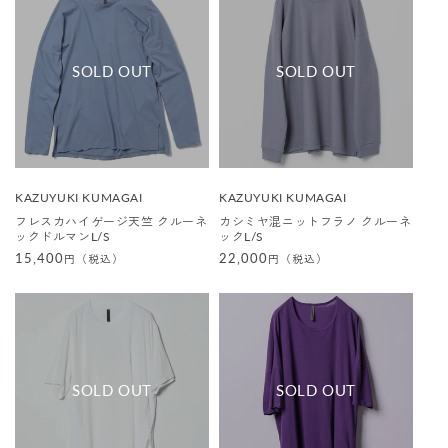
販
販
KAZUYUKI KUMAGAI
KAZUYUKI KUMAGAI
売
売
フレスカハイゲージ天竺 クルーネ
カシミヤ混ニットフラノ クルーネ
元
元
ックドルマンL/S
ックL/S
:
:
通
15,400
通
22,000
円（税込）
円（税込）
常
常
価
価
格
格