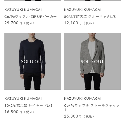
販
販
KAZUYUKI KUMAGAI
KAZUYUKI KUMAGAI
売
売
Co/Peワッフル ZIP UPパーカー
80/2度詰天竺 クルーネックL/S
元
元
:
:
通
29,700
通
12,100
円（税込）
円（税込）
常
常
価
価
格
格
販
販
KAZUYUKI KUMAGAI
KAZUYUKI KUMAGAI
売
売
80/2度詰天竺 レイヤードL/S
Co/Peワッフル ストールジャケッ
元
元
ト
:
:
通
16,500
円（税込）
通
25,300
円（税込）
常
常
価
価
格