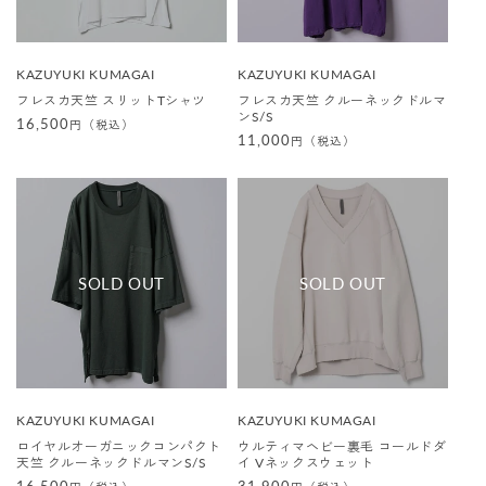
販
販
KAZUYUKI KUMAGAI
KAZUYUKI KUMAGAI
売
売
フレスカ天竺 スリットTシャツ
フレスカ天竺 クルーネックドルマ
元
元
ンS/S
:
:
通
16,500
円（税込）
通
11,000
円（税込）
常
常
価
価
格
格
販
販
KAZUYUKI KUMAGAI
KAZUYUKI KUMAGAI
売
売
ロイヤルオーガニックコンパクト
ウルティマヘビー裏毛 コールドダ
元
元
天竺 クルーネックドルマンS/S
イ Vネックスウェット
:
: