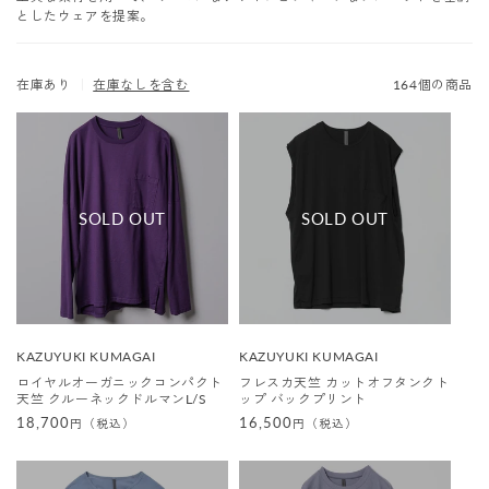
としたウェアを提案。
在庫あり
｜
在庫なしを含む
164個の商品
販
販
KAZUYUKI KUMAGAI
KAZUYUKI KUMAGAI
売
売
ロイヤルオーガニックコンパクト
フレスカ天竺 カットオフタンクト
元
元
天竺 クルーネックドルマンL/S
ップ バックプリント
:
:
通
18,700
通
16,500
円（税込）
円（税込）
常
常
価
価
格
格