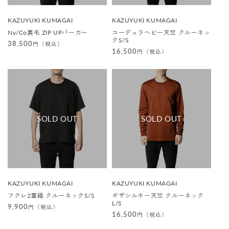
販
販
KAZUYUKI KUMAGAI
KAZUYUKI KUMAGAI
売
売
Ny/Co裏毛 ZIP UPパーカー
コーデュラヘビー天竺 クルーネッ
元
元
クS/S
:
:
通
38,500
円（税込）
通
16,500
円（税込）
常
常
価
価
格
格
販
販
KAZUYUKI KUMAGAI
KAZUYUKI KUMAGAI
売
売
フクレ2重織 クルーネックS/S
ギザシルキー天竺 クルーネック
元
元
L/S
:
:
通
9,900
円（税込）
通
16,500
円（税込）
常
常
価