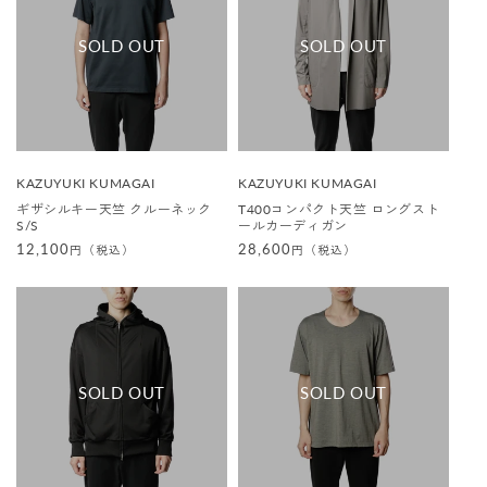
販
販
KAZUYUKI KUMAGAI
KAZUYUKI KUMAGAI
売
売
ギザシルキー天竺 クルーネック
T400コンパクト天竺 ロングスト
元
元
S/S
ールカーディガン
:
:
通
12,100
通
28,600
円（税込）
円（税込）
常
常
価
価
格
格