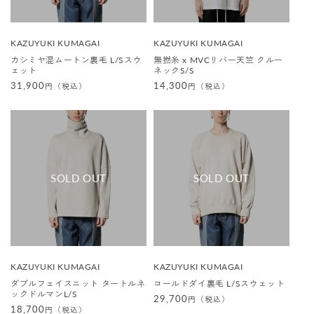
販
販
KAZUYUKI KUMAGAI
KAZUYUKI KUMAGAI
売
売
カシミヤ混ムートン裏毛 L/Sスウ
無撚糸 x MVCリバー天竺 クルー
元
元
ェット
ネックS/S
:
:
通
31,900
通
14,300
円（税込）
円（税込）
常
常
価
価
格
格
販
販
KAZUYUKI KUMAGAI
KAZUYUKI KUMAGAI
売
売
ダブルフェイスニット タートルネ
コールドダイ裏毛 L/Sスウェット
元
元
ックドルマンL/S
:
:
通
29,700
円（税込）
通
18,700
円（税込）
常