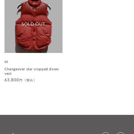
販
M
売
Changeover star cropped down
元
vest
:
通
63,800
円（税込）
常
価
格