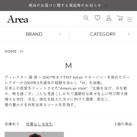
コンテ
商品のお届けに関する遅延等のお知らせ
ロ
ンツに
カ
進む
グ
ー
イ
ト
ン
BRAND
CATEGORY
>
>
HOME
›
M
コ
M
レ
ディレクター:森 亮一 2007年までTMT tokyo マネージャーを努めたディ
ク
レクターが2009年3月過去の経験を生かし『M」を始動。
日本人の感覚をフィットさせた“American style" 「太陽を浴び、水を飲
シ
み、時を過ごす。こんな見過ごしがちで基礎的な幸せを心に呼び戻す服
様々な世代、文化、地位を超えた方々に向けて提案、感化し、
ョ
真の豊かさを共有出来るツールを目指す。
ン
:
在庫あり
｜
在庫なしを含む
1個の商品