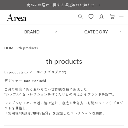
コンテ
商品のお届けに関する遅延等のお知らせ
ロ
ンツに
カ
進む
グ
ー
イ
ト
ン
BRAND
CATEGORY
>
>
HOME
›
th products
コ
th products
レ
th products (ティーエイチプロダクツ)
ク
デザイナー Taro Horiuchi
シ
自身の根底にある変わらない世界観を軸に表現した
ョ
"シンプル" なコレクションを作りたいとの考えからブランドを設立。
シンプルな日々の生活に溶け込む、創造や生き方にも繋がっていくプロダ
ン
クトを目指し、
:
「実用性/快適さ/規律/品質」を意識したコレクションを展開。