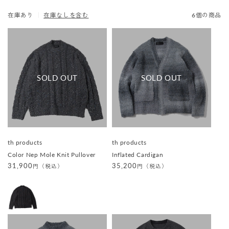
在庫あり
｜
在庫なしを含む
6個の商品
販
販
th products
th products
売
売
Color Nep Mole Knit Pullover
Inflated Cardigan
元
元
:
:
通
31,900
通
35,200
円（税込）
円（税込）
常
常
価
価
格
格