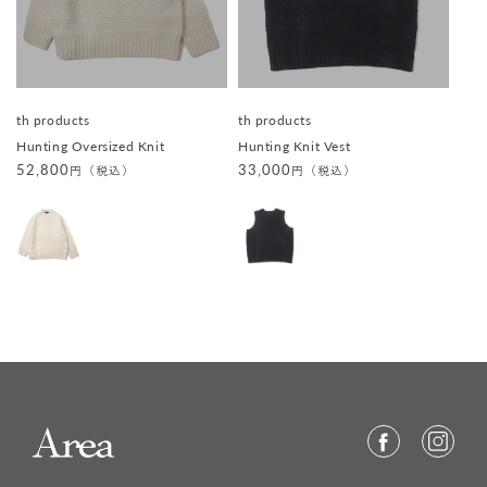
販
販
th products
th products
売
売
Hunting Oversized Knit
Hunting Knit Vest
元
元
:
:
通
52,800
通
33,000
円（税込）
円（税込）
常
常
価
価
格
格