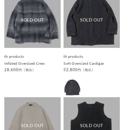
販
販
th products
th products
売
売
Inflated Oversized Crew
Soft Oversized Cardigan
元
元
:
:
通
28,600
通
52,800
円（税込）
円（税込）
常
常
価
価
格
格