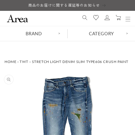
コンテ
商品のお届けに関する遅延等のお知らせ
ロ
ンツに
カ
進む
グ
ー
イ
ト
ン
BRAND
CATEGORY
>
>
HOME
›
TMT
›
STRETCH LIGHT DENIM SLIM TYPE606 CRUSH PAINT