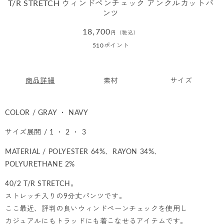
T/R STRETCH ウィンドペンチェック アンクルカットパ
ンツ
通
18,700
円（税込）
常
510
ポイント
価
格
商品詳細
素材
サイズ
COLOR / GRAY ・ NAVY
サイズ展開 / 1 ・ 2 ・ 3
MATERIAL / POLYESTER 64%、RAYON 34%、
POLYURETHANE 2%
40/2 T/R STRETCH。
ストレッチ入りの9分丈パンツです。
ここ最近、評判の良いウィンドペーンチェックを使用し
カジュアルにもトラッドにも着こなせるアイテムです。