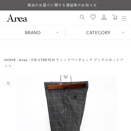
コンテ
商品のお届けに関する遅延等のお知らせ
ロ
ンツに
カ
進む
グ
ー
イ
ト
ン
BRAND
CATEGORY
>
>
HOME
›
Area
›
T/R STRETCH ウィンドペンチェック アンクルカットパ
ンツ