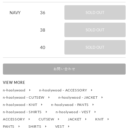
36
NAVY
SOLD OUT
38
SOLD OUT
40
SOLD OUT
お問い合わせ
VIEW MORE
n-hoolywood
n-hoolywood - ACCESSORY
n-hoolywood - CUTSEW
n-hoolywood - JACKET
n-hoolywood - KNIT
n-hoolywood - PANTS
n-hoolywood - SHIRTS
n-hoolywood - VEST
ACCESSORY
CUTSEW
JACKET
KNIT
PANTS
SHIRTS
VEST