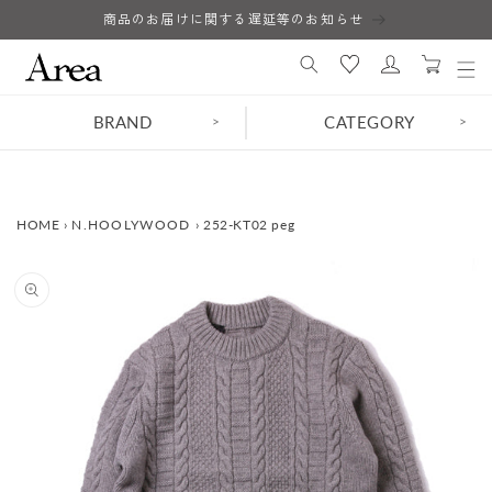
コンテ
商品のお届けに関する遅延等のお知らせ
ロ
ンツに
カ
進む
グ
ー
イ
ト
ン
BRAND
CATEGORY
>
>
HOME
›
N.HOOLYWOOD
›
252-KT02 peg