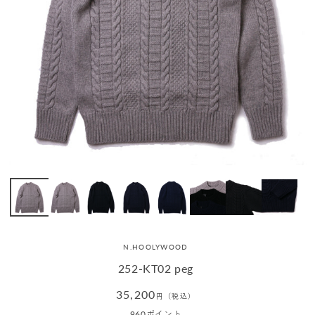
N.HOOLYWOOD
252-KT02 peg
通
35,200
円（税込）
常
960
ポイント