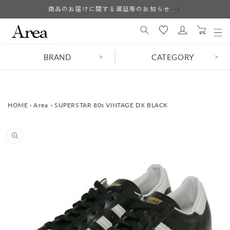
コンテ
商品のお届けに関する遅延等のお知らせ
ロ
ンツに
カ
進む
グ
ー
イ
ト
ン
BRAND
CATEGORY
>
>
HOME
›
Area
›
SUPERSTAR 80s VINTAGE DX BLACK