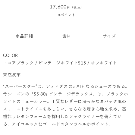
通
17,600
円（税込）
常
0
ポイント
価
格
商品詳細
素材
サイズ
COLOR
・コアブラック / ビンテージホワイトS15 / オフホワイト
天然皮革
“スーパースター”は、アディダスの元祖となるシューズである。
今シーズンの「SS 80s ビンテージデラックス」は、ブラックホ
ワイトのニューカラー。上質なレザーに滑らかなヌバック風の
スリーストライプスをあしらい、さらなる履き心地を求め、高
機能ウレタンフォームを採用したソックライナーを備えてい
る。アイコニックなゴールドのタンラベルがポイント。