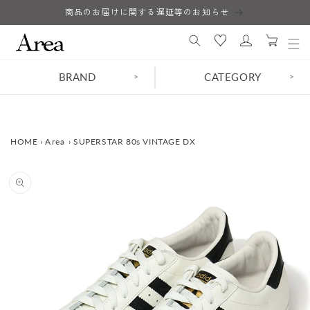
コンテ
商品のお届けに関する遅延等のお知らせ
ロ
ンツに
カ
進む
グ
ー
イ
ト
ン
BRAND
CATEGORY
>
>
HOME
›
Area
›
SUPERSTAR 80s VINTAGE DX