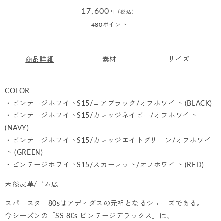
通
17,600
円（税込）
常
480
ポイント
価
格
商品詳細
素材
サイズ
COLOR
・ビンテージホワイトS15/コアブラック/オフホワイト (BLACK)
・ビンテージホワイトS15/カレッジネイビー/オフホワイト
(NAVY)
・ビンテージホワイトS15/カレッジエイトグリーン/オフホワイ
ト (GREEN)
・ビンテージホワイトS15/スカーレット/オフホワイト (RED)
天然皮革/ゴム底
スパースター80sはアディダスの元祖となるシューズである。
今シーズンの「SS 80s ビンテージデラックス」は、