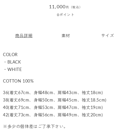
通
11,000
円（税込）
常
0
ポイント
価
格
商品詳細
素材
サイズ
COLOR
・BLACK
・WHITE
COTTON 100%
36(着丈67cm、身幅48cm、肩幅43cm、袖丈18cm)
38(着丈69cm、身幅50cm、肩幅45cm、袖丈18.5cm)
40(着丈71cm、身幅53cm、肩幅47cm、袖丈19cm)
42(着丈73cm、身幅56cm、肩幅49cm、袖丈20cm)
※多少の個体差はご了承下さい。