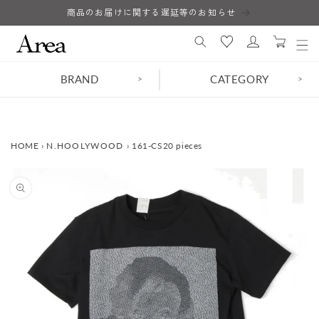
コンテ
商品のお届けに関する遅延等のお知らせ
ロ
ンツに
カ
進む
グ
ー
イ
ト
ン
BRAND
CATEGORY
>
>
HOME
›
N.HOOLYWOOD
›
161-CS20 pieces