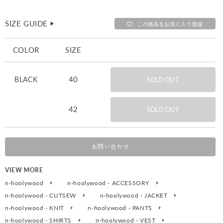
SIZE GUIDE
▶︎
この商品をお気に入り登録
COLOR
SIZE
40
BLACK
SOLD OUT
42
SOLD OUT
お問い合わせ
VIEW MORE
n-hoolywood
n-hoolywood - ACCESSORY
n-hoolywood - CUTSEW
n-hoolywood - JACKET
n-hoolywood - KNIT
n-hoolywood - PANTS
n-hoolywood - SHIRTS
n-hoolywood - VEST