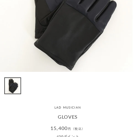
LAD MUSICIAN
GLOVES
通
15,400
円（税込）
常
420
ポイント