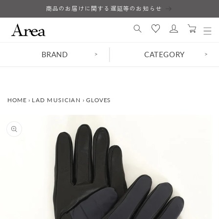
コンテ
商品のお届けに関する遅延等のお知らせ
ロ
ンツに
カ
進む
グ
ー
イ
ト
ン
BRAND
CATEGORY
>
>
HOME
›
LAD MUSICIAN
›
GLOVES