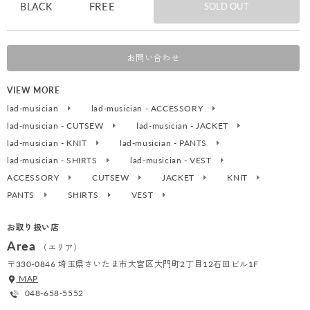
FREE
BLACK
SOLD OUT
お問い合わせ
VIEW MORE
lad-musician
lad-musician - ACCESSORY
lad-musician - CUTSEW
lad-musician - JACKET
lad-musician - KNIT
lad-musician - PANTS
lad-musician - SHIRTS
lad-musician - VEST
ACCESSORY
CUTSEW
JACKET
KNIT
PANTS
SHIRTS
VEST
お取り扱い店
Area
（エリア）
〒330-0846 埼玉県さいたま市大宮区大門町2丁目12石田ビル1F
MAP
048-658-5552