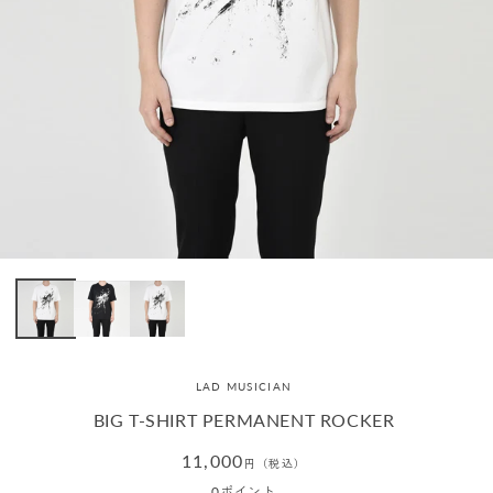
LAD MUSICIAN
BIG T-SHIRT PERMANENT ROCKER
通
11,000
円（税込）
常
0
ポイント