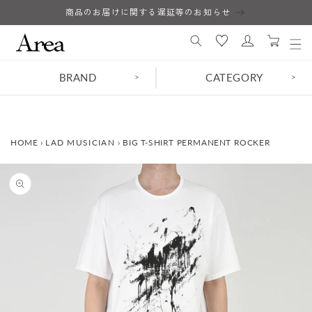
コンテ
商品のお届けに関する遅延等のお知らせ
ロ
ンツに
カ
進む
グ
ー
イ
ト
ン
BRAND
CATEGORY
>
>
HOME
›
LAD MUSICIAN
›
BIG T-SHIRT PERMANENT ROCKER