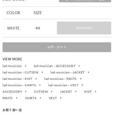
COLOR
SIZE
44
WHITE
SOLD OUT
お問い合わせ
VIEW MORE
lad-musician
lad-musician - ACCESSORY
lad-musician - CUTSEW
lad-musician - JACKET
lad-musician - KNIT
lad-musician - PANTS
lad-musician - SHIRTS
lad-musician - VEST
ACCESSORY
CUTSEW
JACKET
KNIT
PANTS
SHIRTS
VEST
お取り扱い店