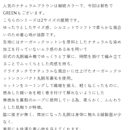
人気のナチュラルブラウンは継続カラーで、今回は新色で
GREENもございます。
こちらのシリーズは2サイズの展開です。
ゆったりとしたサイズ感、シルエットでソフトで柔らかな風合
いのため着心地が抜群です。
生地にはオーガニックコットンを原料としたナチュラルな染め
加工を行っていないムラ感のある糸を用いて
旧式の丸胴編み機でゆっくりと丁寧に、時間を掛けて編み立て
ることでふっくらとした肉感を持ち、
ドライタッチでナチュラルな風合いに仕上げたオーガニックコ
ットンコンパクト丸胴吊裏毛を使用。
コットンをコーミングして繊維を揃え、軽くねじったものに、
撚糸した細い糸を軽く巻き付けて解れないようにした
無撚糸を裏側のループに使用している為、柔らかく、ふんわり
とした肌触りが特徴。
脇に接ぎが無く、筒状になった丸胴は身体に触れる縫製面が少
なく、
素肌にも快適な着心地を与えてくれます。