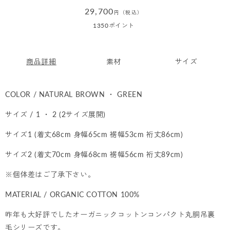
通
29,700
円（税込）
常
1350
ポイント
価
格
商品詳細
素材
サイズ
COLOR / NATURAL BROWN ・ GREEN
サイズ / 1 ・ 2 (2サイズ展開)
サイズ1 (着丈68cm 身幅65cm 裾幅53cm 裄丈86cm)
サイズ2 (着丈70cm 身幅68cm 裾幅56cm 裄丈89cm)
※個体差はご了承下さい。
MATERIAL / ORGANIC COTTON 100%
昨年も大好評でしたオーガニックコットンコンパクト丸胴吊裏
毛シリーズです。