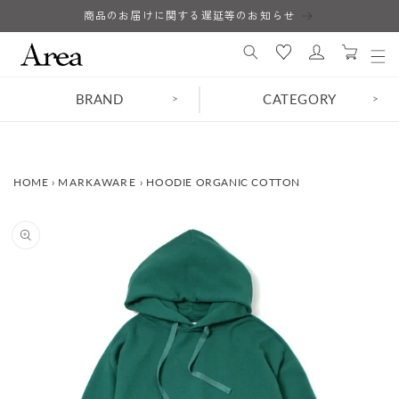
コンテ
商品のお届けに関する遅延等のお知らせ
ロ
ンツに
カ
進む
グ
ー
イ
ト
ン
BRAND
CATEGORY
>
>
HOME
›
MARKAWARE
›
HOODIE ORGANIC COTTON