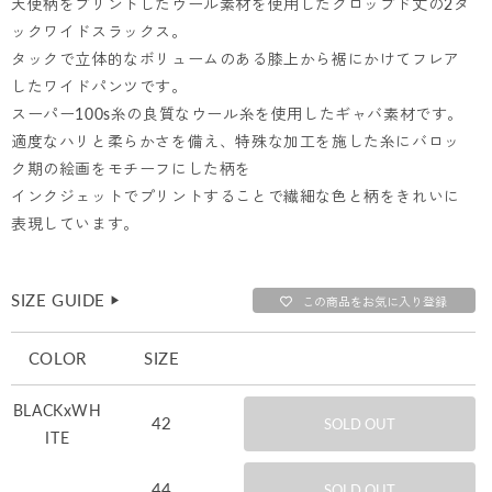
天使柄をプリントしたウール素材を使用したクロップド丈の2タ
ックワイドスラックス。
タックで立体的なボリュームのある膝上から裾にかけてフレア
したワイドパンツです。
スーパー100s糸の良質なウール糸を使用したギャバ素材です。
適度なハリと柔らかさを備え、特殊な加工を施した糸にバロッ
ク期の絵画をモチーフにした柄を
インクジェットでプリントすることで繊細な色と柄をきれいに
表現しています。
SIZE GUIDE
▶︎
この商品をお気に入り登録
COLOR
SIZE
BLACKxWH
42
SOLD OUT
ITE
44
SOLD OUT