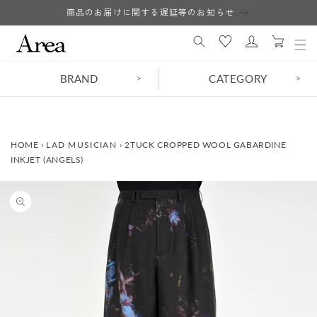
コンテ
商品のお届けに関する遅延等のお知らせ
ロ
ンツに
カ
進む
グ
ー
イ
ト
ン
BRAND
CATEGORY
>
>
HOME
›
LAD MUSICIAN
›
2TUCK CROPPED WOOL GABARDINE
INKJET (ANGELS)