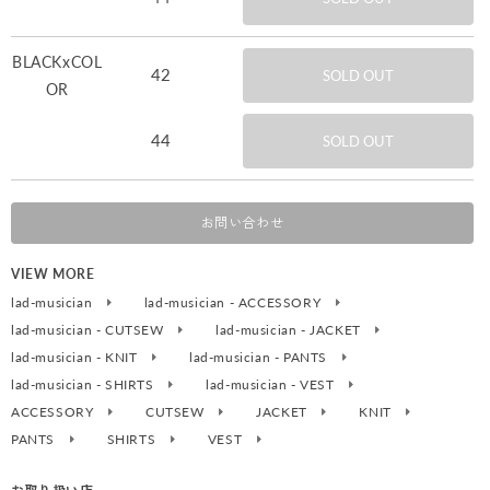
BLACKxCOL
42
SOLD OUT
OR
44
SOLD OUT
お問い合わせ
VIEW MORE
lad-musician
lad-musician - ACCESSORY
lad-musician - CUTSEW
lad-musician - JACKET
lad-musician - KNIT
lad-musician - PANTS
lad-musician - SHIRTS
lad-musician - VEST
ACCESSORY
CUTSEW
JACKET
KNIT
PANTS
SHIRTS
VEST