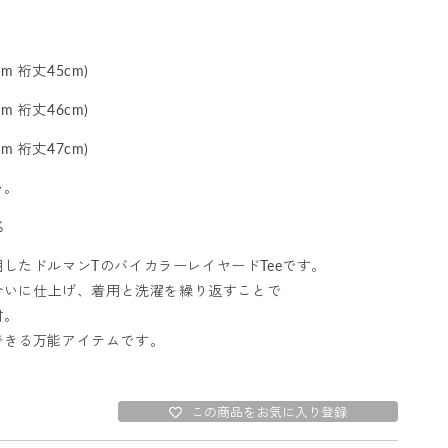
m 裄丈45cm)
m 裄丈46cm)
m 裄丈47cm)
い。
%
したドルマンTのバイカラーレイヤードTeeです。
風合いに仕上げ、着用と洗濯を繰り返すことで
材。
できる万能アイテムです。
この商品をお気に入り登録