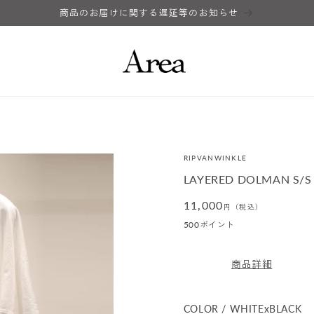
商品のお届けに関する遅延等のお知らせ
RIPVANWINKLE
LAYERED DOLMAN S/S
通
11,000
円（税込）
常
500
ポイント
価
格
商品詳細
COLOR / WHITExBLACK