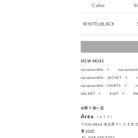
Color
S
WHITExBLACK
VIEW MORE
ripvanwinkle
ripvanwin
ripvanwinkle - JACKET
ripvanwinkle - SHIRTS
r
JACKET
KNIT
P
お取り扱い店
Area
（エリア）
〒330-0846 埼玉県さいたま
MAP
048-658-5552