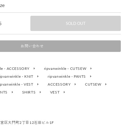
ize
5
SOLD OUT
お問い合わせ
kle - ACCESSORY
ripvanwinkle - CUTSEW
ripvanwinkle - KNIT
ripvanwinkle - PANTS
ipvanwinkle - VEST
ACCESSORY
CUTSEW
ANTS
SHIRTS
VEST
市大宮区大門町2丁目12石田ビル1F