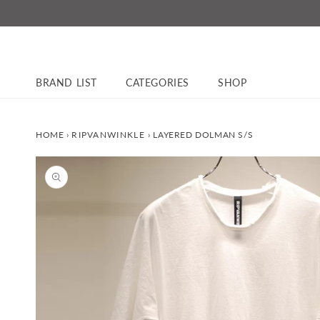
コンテ
ンツに
進む
BRAND LIST
CATEGORIES
SHOP
HOME
›
RIPVANWINKLE
›
LAYERED DOLMAN S/S