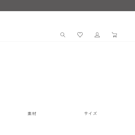
ロ
カ
グ
ー
イ
ト
ン
素材
サイズ