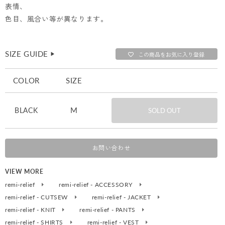
表情、
色目、風合い等が異なります。
SIZE GUIDE
▶︎
この商品をお気に入り登録
COLOR
SIZE
M
BLACK
SOLD OUT
お問い合わせ
VIEW MORE
remi-relief
remi-relief - ACCESSORY
remi-relief - CUTSEW
remi-relief - JACKET
remi-relief - KNIT
remi-relief - PANTS
remi-relief - SHIRTS
remi-relief - VEST