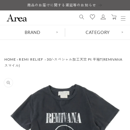
コンテ
商品のお届けに関する遅延等のお知らせ
ロ
ンツに
カ
進む
グ
ー
イ
ト
ン
BRAND
CATEGORY
>
>
HOME
›
REMI RELIEF
›
30/-スペシャル加工天竺 Pt 半袖T(REMIVANA
スマイル)