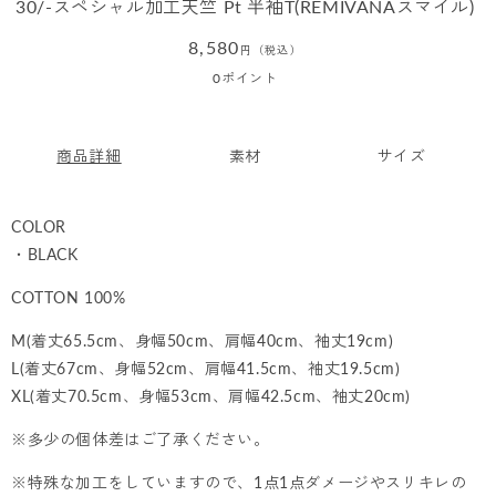
30/-スペシャル加工天竺 Pt 半袖T(REMIVANAスマイル)
通
8,580
円（税込）
常
0
ポイント
価
格
商品詳細
素材
サイズ
COLOR
・BLACK
COTTON 100%
M(着丈65.5cm、身幅50cm、肩幅40cm、袖丈19cm)
L(着丈67cm、身幅52cm、肩幅41.5cm、袖丈19.5cm)
XL(着丈70.5cm、身幅53cm、肩幅42.5cm、袖丈20cm)
※多少の個体差はご了承ください。
※特殊な加工をしていますので、1点1点ダメージやスリキレの