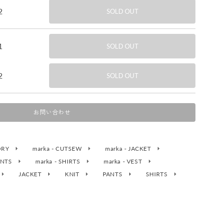
2
SOLD OUT
1
SOLD OUT
2
SOLD OUT
お問い合わせ
SORY
marka - CUTSEW
marka - JACKET
PANTS
marka - SHIRTS
marka - VEST
JACKET
KNIT
PANTS
SHIRTS