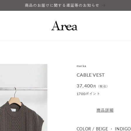
商品のお届けに関する遅延等のお知らせ
marka
CABLE VEST
通
37,400
円（税込）
常
1700
ポイント
価
格
商品詳細
COLOR / BEIGE ・ INDIG