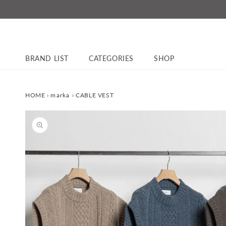
コンテ
ンツに
進む
BRAND LIST
CATEGORIES
SHOP
HOME
›
marka
›
CABLE VEST