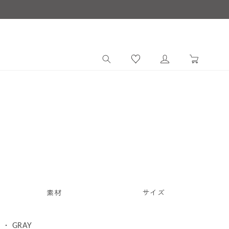
ロ
カ
グ
ー
イ
ト
ン
素材
サイズ
O ・ GRAY