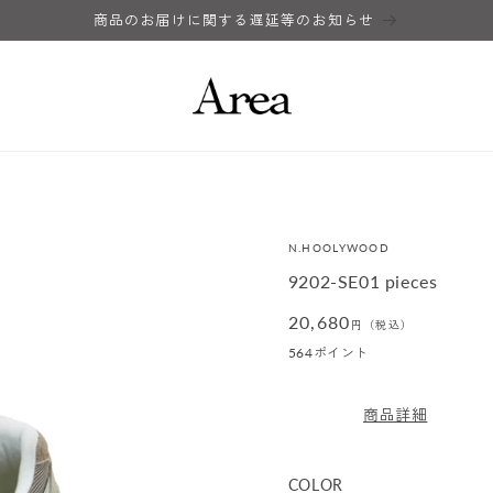
商品のお届けに関する遅延等のお知らせ
N.HOOLYWOOD
9202-SE01 pieces
通
20,680
円（税込）
常
564
ポイント
価
格
商品詳細
COLOR