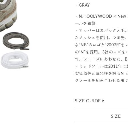
・GRAY
・N.HOOLYWOOD × New
ールを踏襲。
・アッパーはヌバックと毛
たメッシュを使用。つま先
な“NB”のロゴと“2002
の“N”を採用。3社のロゴ
作。シューズにあわせた、BLAC
・ミッドソールは2011年に
突吸収性と反発性を誇るN E
クソールを組み合わせたモ
SIZE GUIDE
▶︎
SIZE