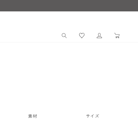
ロ
カ
グ
ー
イ
ト
ン
素材
サイズ