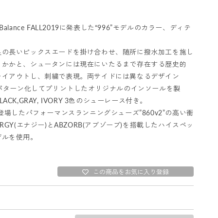
 Balance FALL2019に発表した“996”モデルのカラー、ディテ
足の長いピックスエードを掛け合わせ、随所に撥水加工を施し
、かかと、シュータンには現在にいたるまで存在する歴史的
R”をレイアウトし、刺繍で表現。両サイドには異なるデザイン
をパターン化してプリントしたオリジナルのインソールを製
K,GRAY, IVORY 3色のシューレース付き。
登場したパフォーマンスランニングシューズ”860v2”の高い衝
RGY(エナジー)とABZORB(アブゾーブ)を搭載したハイスペッ
デルを使用。
この商品をお気に入り登録