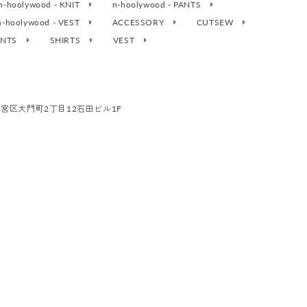
n-hoolywood - KNIT
n-hoolywood - PANTS
n-hoolywood - VEST
ACCESSORY
CUTSEW
ANTS
SHIRTS
VEST
市大宮区大門町2丁目12石田ビル1F