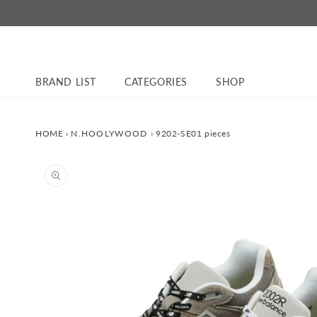
コンテ
ンツに
進む
BRAND LIST
CATEGORIES
SHOP
HOME
›
N.HOOLYWOOD
›
9202-SE01 pieces