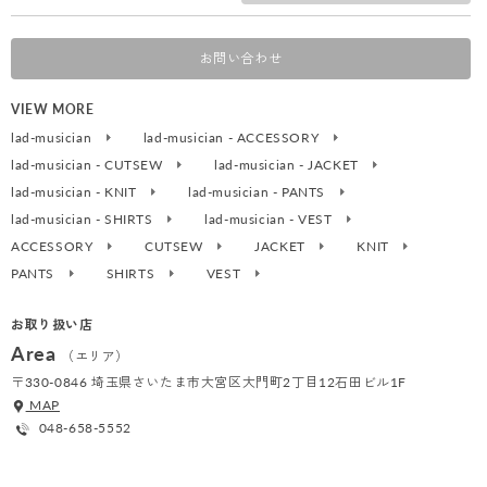
お問い合わせ
VIEW MORE
lad-musician
lad-musician - ACCESSORY
lad-musician - CUTSEW
lad-musician - JACKET
lad-musician - KNIT
lad-musician - PANTS
lad-musician - SHIRTS
lad-musician - VEST
ACCESSORY
CUTSEW
JACKET
KNIT
PANTS
SHIRTS
VEST
お取り扱い店
Area
（エリア）
〒330-0846 埼玉県さいたま市大宮区大門町2丁目12石田ビル1F
MAP
048-658-5552