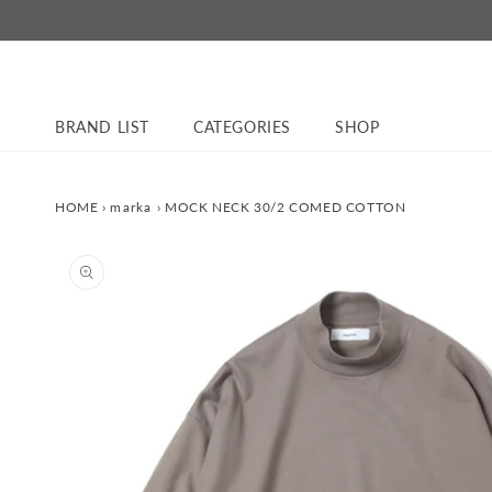
コンテ
ンツに
進む
BRAND LIST
CATEGORIES
SHOP
HOME
›
marka
›
MOCK NECK 30/2 COMED COTTON