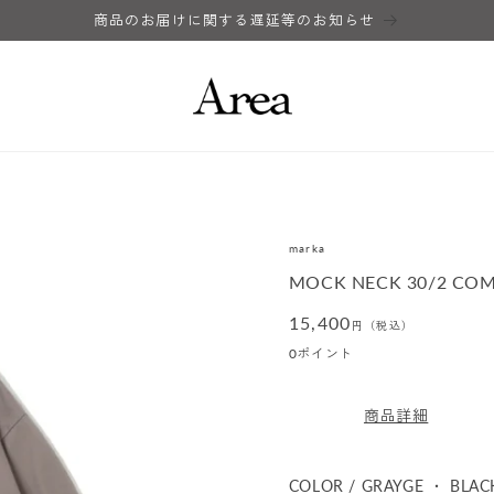
商品のお届けに関する遅延等のお知らせ
marka
MOCK NECK 30/2 CO
通
15,400
円（税込）
常
0
ポイント
価
格
商品詳細
COLOR / GRAYGE ・ BLAC