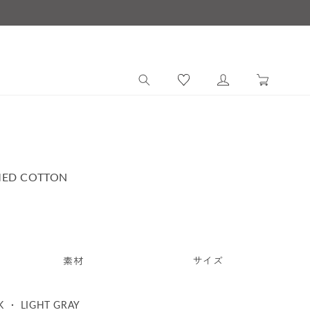
ロ
カ
グ
ー
イ
ト
ン
MED COTTON
素材
サイズ
K ・ LIGHT GRAY