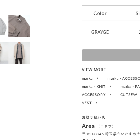
Color
S
GRAYGE
VIEW MORE
marka
marka - ACCES
marka - KNIT
marka - 
ACCESSORY
CUTSEW
VEST
お取り扱い店
Area
（エリア）
〒330-0846 埼玉県さいたま