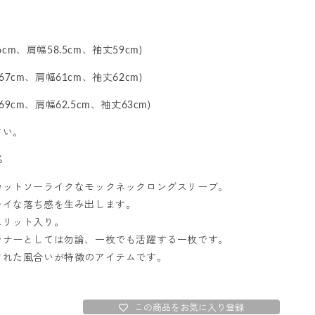
cm、肩幅58.5cm、袖丈59cm)
67cm、肩幅61cm、袖丈62cm)
69cm、肩幅62.5cm、袖丈63cm)
さい。
%
カットソーライクなモックネックロングスリーブ。
レイな落ち感を生み出します。
スリット入り。
ンナーとしては勿論、一枚でも活躍する一枚です。
された風合いが特徴のアイテムです。
この商品をお気に入り登録