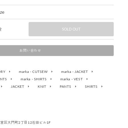
ize
2
SOLD OUT
お問い合わせ
SORY
marka - CUTSEW
marka - JACKET
PANTS
marka - SHIRTS
marka - VEST
JACKET
KNIT
PANTS
SHIRTS
市大宮区大門町2丁目12石田ビル1F