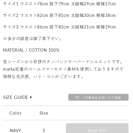
サイズ1 ウエスト78cm 股下79cm 太腿幅29cm 裾幅17cm
サイズ2 ウエスト82cm 股下81cm 太腿幅30cm 裾幅18cm
サイズ3 ウエスト86cm 股下83cm 太腿幅31cm 裾幅19cm
※多少の誤差は御了承下さい。
MATERIAL / COTTON 100%
先シーズンから好評のチノパンツテーパードシルエットです。
marka定番のコールドマーセチノ素材を使用しておりますので
独特な光沢感、ハリ・コシがございます。
SIZE GUIDE
▶︎
この商品をお気に入り登録
Color
Size
3
NAVY
SOLD OUT