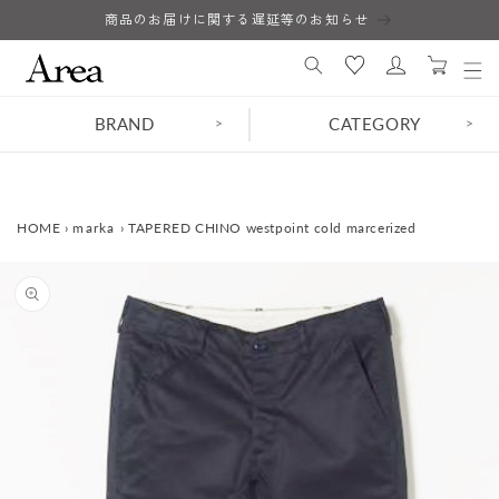
コンテ
商品のお届けに関する遅延等のお知らせ
ロ
ンツに
カ
進む
グ
ー
イ
ト
ン
BRAND
CATEGORY
>
>
HOME
›
marka
›
TAPERED CHINO westpoint cold marcerized