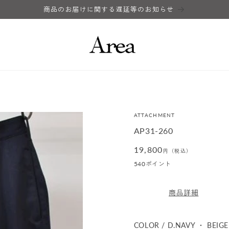
商品のお届けに関する遅延等のお知らせ
ATTACHMENT
AP31-260
通
19,800
円（税込）
常
540
ポイント
価
格
商品詳細
COLOR / D.NAVY ・ BEIGE