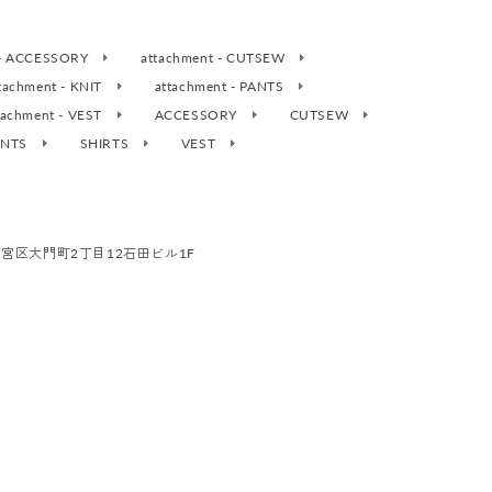
 - ACCESSORY
attachment - CUTSEW
tachment - KNIT
attachment - PANTS
tachment - VEST
ACCESSORY
CUTSEW
ANTS
SHIRTS
VEST
市大宮区大門町2丁目12石田ビル1F