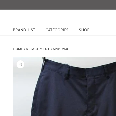
コンテ
ンツに
進む
BRAND LIST
CATEGORIES
SHOP
HOME
›
ATTACHMENT
›
AP31-260