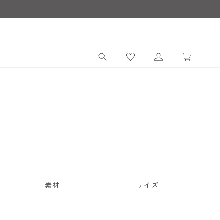
ロ
カ
グ
ー
イ
ト
ン
素材
サイズ