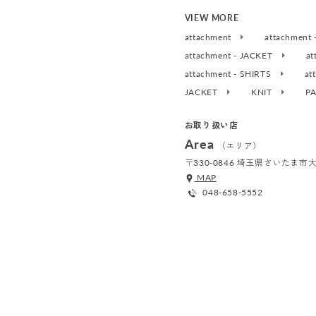
VIEW MORE
attachment
attachment
attachment - JACKET
at
attachment - SHIRTS
at
JACKET
KNIT
P
お取り扱い店
Area
（エリア）
〒330-0846 埼玉県さいたま
MAP
048-658-5552