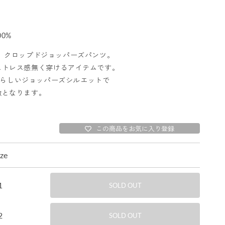
00%
 クロップドジョッパーズパンツ。
ストレス感無く穿けるアイテムです。
NTらしいジョッパーズシルエットで
徴となります。
この商品をお気に入り登録
ize
1
SOLD OUT
2
SOLD OUT