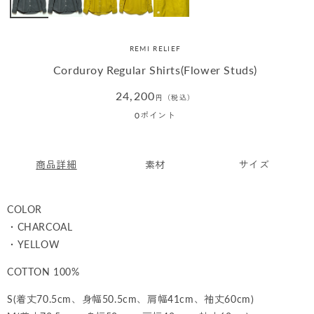
REMI RELIEF
Corduroy Regular Shirts(Flower Studs)
通
24,200
円（税込）
常
0
ポイント
価
格
商品詳細
素材
サイズ
COLOR
・CHARCOAL
・YELLOW
COTTON 100%
S(着丈70.5cm、身幅50.5cm、肩幅41cm、袖丈60cm)