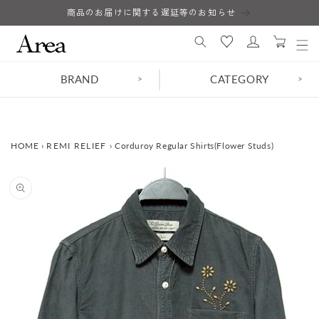
コンテ
商品のお届けに関する遅延等のお知らせ
ロ
ンツに
カ
進む
グ
ー
イ
ト
ン
BRAND
CATEGORY
>
>
HOME
›
REMI RELIEF
›
Corduroy Regular Shirts(Flower Studs)