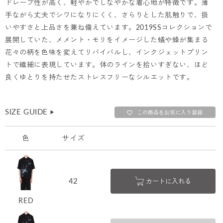
ドレープ性が高く、軽やかでしなやかな着心地が特徴です。
薄
手ながら丈夫でシワになりにくく、さらりとした肌触りで、
扱
いやすさと上品さを兼ね備えています。
2019SSコレクションで
展開していた、メメント・モリをイメージした蟻や蜂が集まる
花々の柄を
色味を変えてリバイバルし、インクジェットプリン
トで繊細に表現しています。
体のラインを拾いすぎない、ほど
良くゆとりを持たせたストレスフリーなシルエットです。
SIZE GUIDE
▶︎
この商品をお気に入り登録
色
サイズ
42
カートに入れる
RED