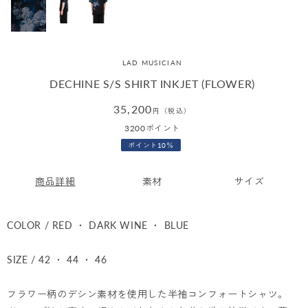
LAD MUSICIAN
DECHINE S/S SHIRT INKJET (FLOWER)
通
35,200
円（税込）
常
3200
ポイント
価
ポイント10％
格
商品詳細
素材
サイズ
COLOR / RED ・ DARK WINE ・ BLUE
SIZE / 42 ・ 44 ・ 46
フラワー柄のデシン素材を使用した半袖コンフォートシャツ。