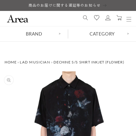
コンテ
商品のお届けに関する遅延等のお知らせ
ロ
ンツに
カ
進む
グ
ー
イ
ト
ン
BRAND
CATEGORY
>
>
HOME
›
LAD MUSICIAN
›
DECHINE S/S SHIRT INKJET (FLOWER)