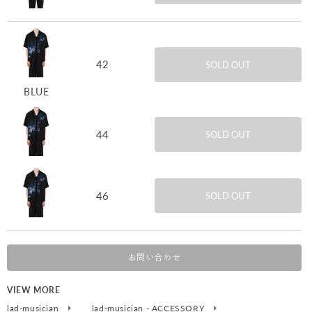
42
SOLD OUT
BLUE
44
SOLD OUT
46
SOLD OUT
お問い合わせ
VIEW MORE
lad-musician
lad-musician - ACCESSORY