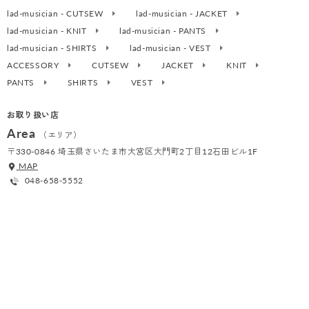
lad-musician - CUTSEW
lad-musician - JACKET
lad-musician - KNIT
lad-musician - PANTS
lad-musician - SHIRTS
lad-musician - VEST
ACCESSORY
CUTSEW
JACKET
KNIT
PANTS
SHIRTS
VEST
お取り扱い店
Area
（エリア）
〒330-0846 埼玉県さいたま市大宮区大門町2丁目12石田ビル1F
MAP
048-658-5552