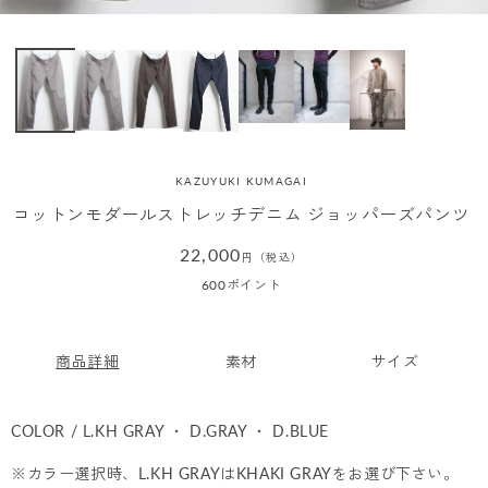
KAZUYUKI KUMAGAI
コットンモダールストレッチデニム ジョッパーズパンツ
通
22,000
円（税込）
常
600
ポイント
価
格
商品詳細
素材
サイズ
COLOR / L.KH GRAY ・ D.GRAY ・ D.BLUE
※カラー選択時、L.KH GRAYはKHAKI GRAYをお選び下さい。