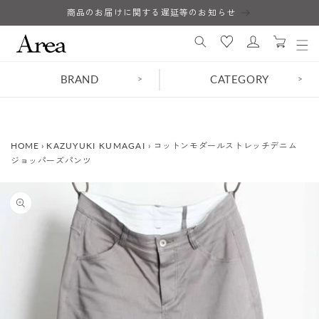
コンテ
商品のお届けに関する遅延等のお知らせ
ロ
ンツに
カ
進む
グ
ー
イ
ト
ン
BRAND
CATEGORY
>
>
HOME
›
KAZUYUKI KUMAGAI
›
コットンモダールストレッチデニム
ジョッパーズパンツ