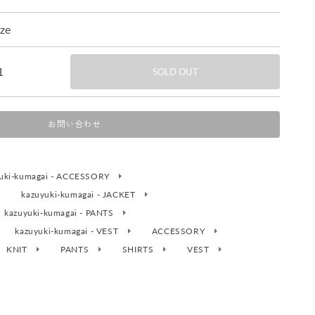
ize
1
SOLD OUT
お問い合わせ
uki-kumagai - ACCESSORY
kazuyuki-kumagai - JACKET
kazuyuki-kumagai - PANTS
kazuyuki-kumagai - VEST
ACCESSORY
KNIT
PANTS
SHIRTS
VEST