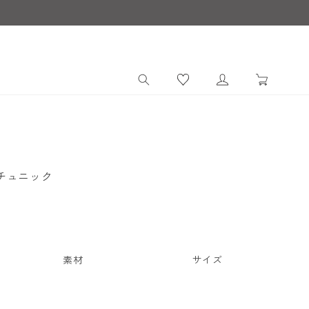
ロ
カ
グ
ー
イ
ト
ン
グチュニック
素材
サイズ