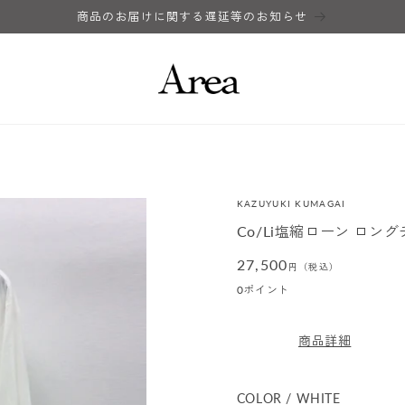
商品のお届けに関する遅延等のお知らせ
ク
KAZUYUKI KUMAGAI
Co/Li塩縮ローン ロン
通
27,500
円（税込）
常
0
ポイント
価
格
商品詳細
COLOR / WHITE