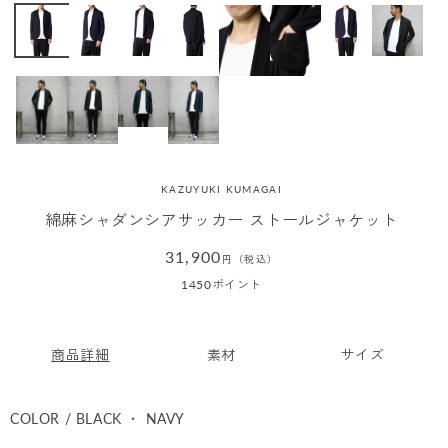
KAZUYUKI KUMAGAI
綿麻シャダンシアサッカー ストールジャケット
通
31,900
円（税込）
常
1450
ポイント
価
格
商品詳細
素材
サイズ
COLOR / BLACK ・ NAVY