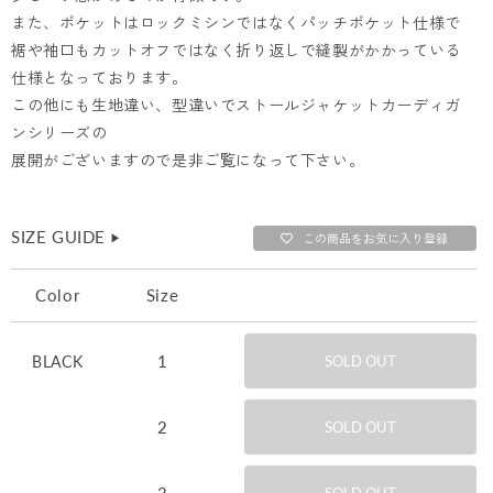
また、ポケットはロックミシンではなくパッチポケット仕様で
裾や袖口もカットオフではなく折り返しで縫製がかかっている
仕様となっております。
この他にも生地違い、型違いでストールジャケットカーディガ
ンシリーズの
展開がございますので是非ご覧になって下さい。
SIZE GUIDE
▶︎
この商品をお気に入り登録
Color
Size
1
BLACK
SOLD OUT
2
SOLD OUT
3