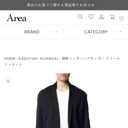
コンテ
商品のお届けに関する遅延等のお知らせ
ロ
ンツに
カ
進む
グ
ー
イ
ト
ン
BRAND
CATEGORY
>
>
HOME
›
KAZUYUKI KUMAGAI
›
綿麻シャダンシアサッカー ストール
ジャケット