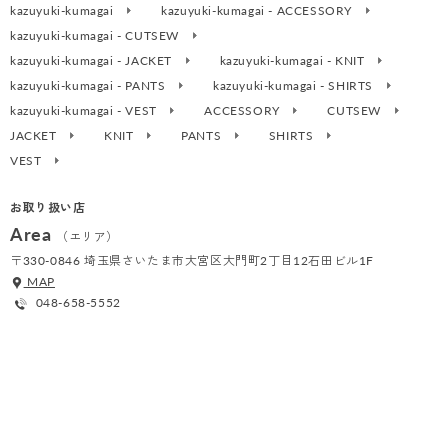
kazuyuki-kumagai
kazuyuki-kumagai - ACCESSORY
kazuyuki-kumagai - CUTSEW
kazuyuki-kumagai - JACKET
kazuyuki-kumagai - KNIT
kazuyuki-kumagai - PANTS
kazuyuki-kumagai - SHIRTS
kazuyuki-kumagai - VEST
ACCESSORY
CUTSEW
JACKET
KNIT
PANTS
SHIRTS
VEST
お取り扱い店
Area
（エリア）
〒330-0846 埼玉県さいたま市大宮区大門町2丁目12石田ビル1F
MAP
048-658-5552