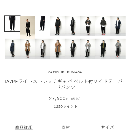
KAZUYUKI KUMAGAI
TA/PEライトストレッチギャバ ベルト付ワイドテーパー
ドパンツ
通
27,500
円（税込）
常
1250
ポイント
価
格
商品詳細
素材
サイズ