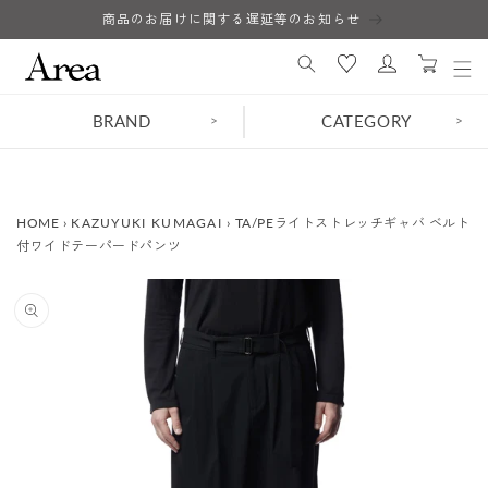
コンテ
商品のお届けに関する遅延等のお知らせ
ロ
ンツに
カ
進む
グ
ー
イ
ト
ン
BRAND
CATEGORY
>
>
HOME
›
KAZUYUKI KUMAGAI
›
TA/PEライトストレッチギャバ ベルト
付ワイドテーパードパンツ