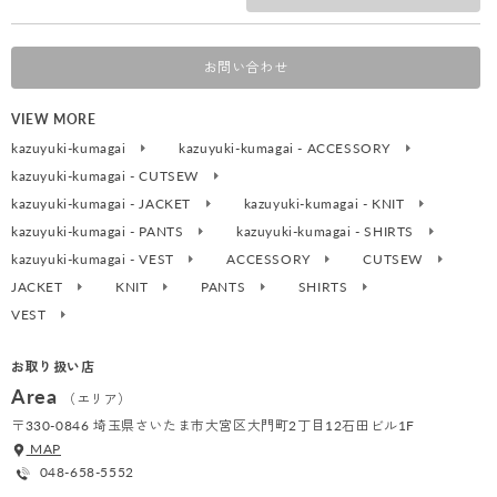
お問い合わせ
VIEW MORE
kazuyuki-kumagai
kazuyuki-kumagai - ACCESSORY
kazuyuki-kumagai - CUTSEW
kazuyuki-kumagai - JACKET
kazuyuki-kumagai - KNIT
kazuyuki-kumagai - PANTS
kazuyuki-kumagai - SHIRTS
kazuyuki-kumagai - VEST
ACCESSORY
CUTSEW
JACKET
KNIT
PANTS
SHIRTS
VEST
お取り扱い店
Area
（エリア）
〒330-0846 埼玉県さいたま市大宮区大門町2丁目12石田ビル1F
MAP
048-658-5552