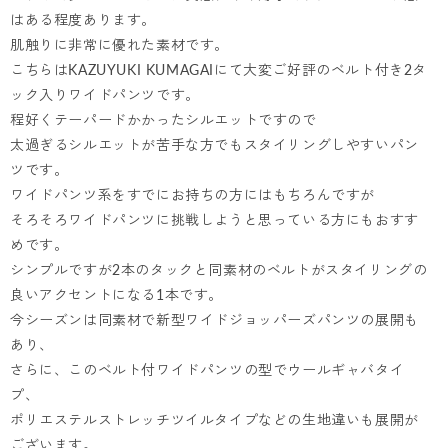
はある程度あります。
肌触りに非常に優れた素材です。
こちらはKAZUYUKI KUMAGAIにて大変ご好評のベルト付き2タ
ック入りワイドパンツです。
程好くテーパードかかったシルエットですので
太過ぎるシルエットが苦手な方でもスタイリングしやすいパン
ツです。
ワイドパンツ系をすでにお持ちの方にはもちろんですが
そろそろワイドパンツに挑戦しようと思っている方にもおすす
めです。
シンプルですが2本のタックと同素材のベルトがスタイリングの
良いアクセントになる1本です。
今シーズンは同素材で新型ワイドジョッパーズパンツの展開も
あり、
さらに、このベルト付ワイドパンツの型でウールギャバタイ
プ、
ポリエステルストレッチツイルタイプなどの生地違いも展開が
ございます。