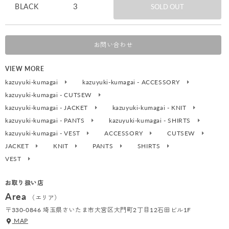
3
BLACK
SOLD OUT
お問い合わせ
VIEW MORE
kazuyuki-kumagai
kazuyuki-kumagai - ACCESSORY
kazuyuki-kumagai - CUTSEW
kazuyuki-kumagai - JACKET
kazuyuki-kumagai - KNIT
kazuyuki-kumagai - PANTS
kazuyuki-kumagai - SHIRTS
kazuyuki-kumagai - VEST
ACCESSORY
CUTSEW
JACKET
KNIT
PANTS
SHIRTS
VEST
お取り扱い店
Area
（エリア）
〒330-0846 埼玉県さいたま市大宮区大門町2丁目12石田ビル1F
MAP