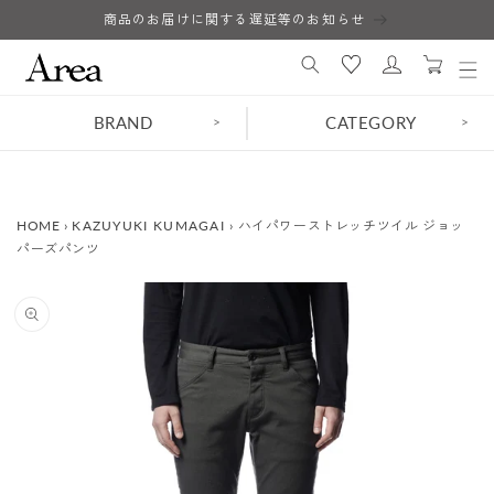
コンテ
商品のお届けに関する遅延等のお知らせ
ロ
ンツに
カ
進む
グ
ー
イ
ト
ン
BRAND
CATEGORY
>
>
HOME
›
KAZUYUKI KUMAGAI
›
ハイパワーストレッチツイル ジョッ
パーズパンツ