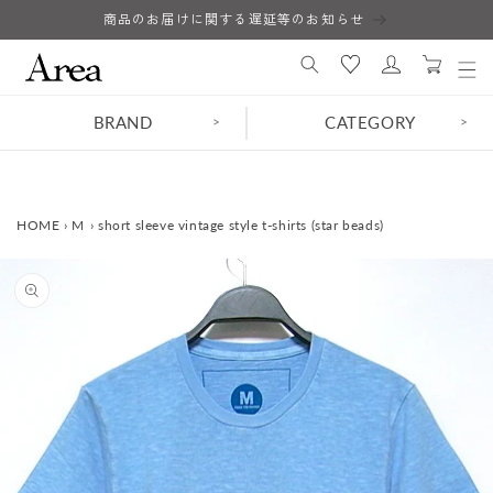
コンテ
商品のお届けに関する遅延等のお知らせ
ロ
ンツに
カ
進む
グ
ー
イ
ト
ン
BRAND
CATEGORY
>
>
HOME
›
M
›
short sleeve vintage style t-shirts (star beads)