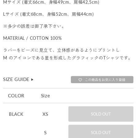
Mサイズ (着丈66cm、身幅49cm、肩幅42,5cm)
Lサイズ (着丈68cm、身幅52cm、肩幅44cm)
※多少の誤差は御了承下さい。
MATERIAL / COTTON 100%
ラバーをビーズに見立て、立体感があるようにプリントし
M のアイコンである星を形成したグラフィックのTシャツです。
SIZE GUIDE
▶︎
この商品をお気に入り登録
COLOR
Size
XS
BLACK
SOLD OUT
S
SOLD OUT