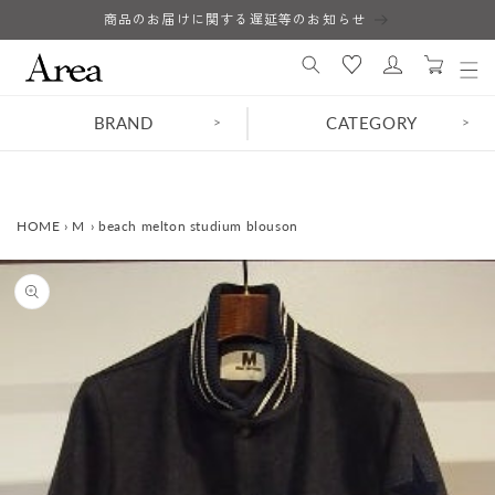
コンテ
商品のお届けに関する遅延等のお知らせ
ロ
ンツに
カ
進む
グ
ー
イ
ト
ン
BRAND
CATEGORY
>
>
HOME
›
M
›
beach melton studium blouson